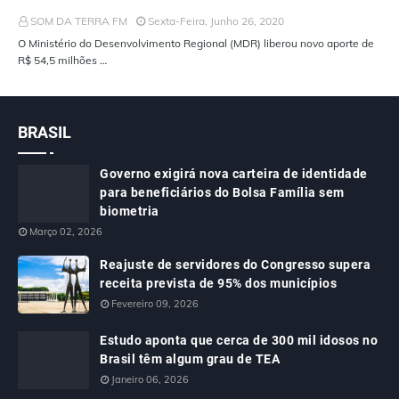
SOM DA TERRA FM
Sexta-Feira, Junho 26, 2020
O Ministério do Desenvolvimento Regional (MDR) liberou novo aporte de
R$ 54,5 milhões …
BRASIL
Governo exigirá nova carteira de identidade
para beneficiários do Bolsa Família sem
biometria
Março 02, 2026
Reajuste de servidores do Congresso supera
receita prevista de 95% dos municípios
Fevereiro 09, 2026
Estudo aponta que cerca de 300 mil idosos no
Brasil têm algum grau de TEA
Janeiro 06, 2026