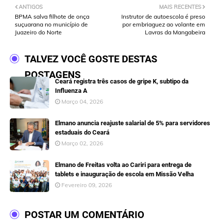
ANTIGOS
MAIS RECENTES
BPMA salva filhote de onça
Instrutor de autoescola é preso
suçuarana no município de
por embriaguez ao volante em
Juazeiro do Norte
Lavras da Mangabeira
TALVEZ VOCÊ GOSTE DESTAS
POSTAGENS
Ceará registra três casos de gripe K, subtipo da
Influenza A
Março 04, 2026
Elmano anuncia reajuste salarial de 5% para servidores
estaduais do Ceará
Março 02, 2026
Elmano de Freitas volta ao Cariri para entrega de
tablets e inauguração de escola em Missão Velha
Fevereiro 09, 2026
POSTAR UM COMENTÁRIO