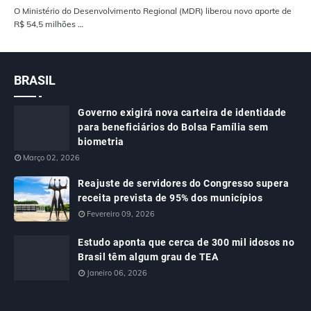
O Ministério do Desenvolvimento Regional (MDR) liberou novo aporte de
R$ 54,5 milhões …
BRASIL
Governo exigirá nova carteira de identidade
para beneficiários do Bolsa Família sem
biometria
Março 02, 2026
Reajuste de servidores do Congresso supera
receita prevista de 95% dos municípios
Fevereiro 09, 2026
Estudo aponta que cerca de 300 mil idosos no
Brasil têm algum grau de TEA
Janeiro 06, 2026