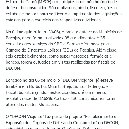
Estado do Ceará (MPCE) a municípios onde não há órgão de
defesa do consumidor. São realizadas, ainda, fiscalizações a
estabelecimentos para verificar o cumprimento das legislações
exigidas para o exercício das respectivas atividades.
Na última quinta-feira (30/06), o projeto esteve no Município de
Pacajus, onde foram realizados 38 atendimentos e 35
consultas aos serviços do SPC e Serasa efetuados pela
Câmara de Dirigentes Lojistas (CDL) de Pacajus. Além disso,
seis estabelecimentos, como supermercados, farmácias e
bancos, foram autuados em visitas realizadas por fiscais do
DECON.
Lançado no dia 06 de maio, o “DECON Viajante” já esteve
também em Barbalha, Mauriti, Brejo Santo, Redenção e
Pacatuba, alcançando, nestas cidades, até o momento,
resolutividade de 82,69%. Ao todo, 136 consumidores foram
atendidos nestes Municípios.
O “DECON Viajante” faz parte do projeto “Fortalecimento e
Expansão dos Órgãos de Defesa do Consumidor” do DECON,
cujo objetivo é reestruturar os Órgãos de Defesa do