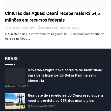
ÚLTIMAS NOTÍCIAS
Cinturão das Águas: Ceará recebe mais R$ 54,5
milhões em recursos federais
SOM DA TERRA FM
Sexta-Feira, Junho 26, 2020
O Ministério do Desenvolvimento Regional (MDR) liberou novo aporte de
R$ 54,5 milhões …
BRASIL
Governo exigirá nova carteira de identidade
para beneficiários do Bolsa Família sem
biometria
Março 02, 2026
Reajuste de servidores do Congresso supera
receita prevista de 95% dos municípios
Fevereiro 09, 2026