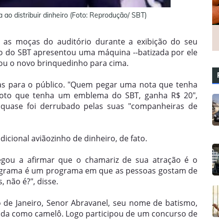
a ao distribuir dinheiro (Foto: Reprodução/ SBT)
ra as moças do auditório durante a exibição do seu
o do SBT apresentou uma máquina --batizada por ele
ou o novo brinquedinho para cima.
tas para o público. "Quem pegar uma nota que tenha
 foto que tenha um emblema do SBT, ganha R$ 20",
quase foi derrubado pelas suas "companheiras de
dicional aviãozinho de dinheiro, de fato.
gou a afirmar que o chamariz de sua atração é o
rograma é um programa em que as pessoas gostam de
 não é?", disse.
 de Janeiro, Senor Abravanel, seu nome de batismo,
ida como camelô. Logo participou de um concurso de