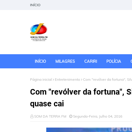
INÍCIO
INÍCIO
MILAGRES
CARIRI
POLÍCIA
Página inicial
Entretenimento
Com "revólver da fortuna", Silv
Com "revólver da fortuna", Si
quase cai
SOM DA TERRA FM
Segunda-Feira, Julho 04, 2016