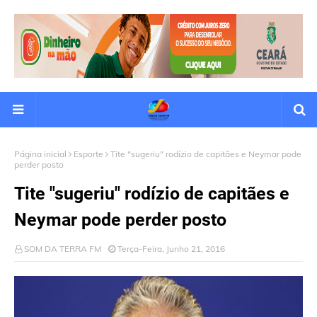
Página inicial
Esporte
Tite "sugeriu" rodízio de capitães e Neymar pode
perder posto
Tite "sugeriu" rodízio de capitães e
Neymar pode perder posto
SOM DA TERRA FM
Terça-Feira, Junho 21, 2016