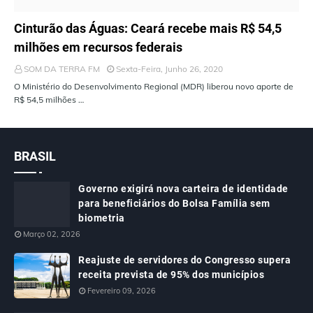
ÚLTIMAS NOTÍCIAS
Cinturão das Águas: Ceará recebe mais R$ 54,5
milhões em recursos federais
SOM DA TERRA FM
Sexta-Feira, Junho 26, 2020
O Ministério do Desenvolvimento Regional (MDR) liberou novo aporte de
R$ 54,5 milhões …
BRASIL
Governo exigirá nova carteira de identidade
para beneficiários do Bolsa Família sem
biometria
Março 02, 2026
Reajuste de servidores do Congresso supera
receita prevista de 95% dos municípios
Fevereiro 09, 2026