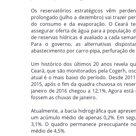
Os reservatórios estratégicos vêm per
prolongado (julho a dezembro) vai trazer pe
do consumo e da evaporação. O Ceará ten
assegurar oferta de água para a população d
de reservas hídricas é avaliado a cada sema
Para o governo, as alternativas dispo
abastecimento por carro-pipa, perfuração de
Um histórico dos últimos 20 anos revela q
Ceará, que são monitorados pela Cogerh, osci
atual é o mais baixo do período. Desde 20
2015, após o fim da quadra chuvosa os rese
janeiro de 2016 chegou a 12,1%. Agora está
fossem as chuvas de janeiro.
Atualmente, a bacia hidrográfica que apresen
um acúmulo médio de apenas 0,2%. Em segui
3,1%. O quadro permanece preocupante n
médio de 4,5%.