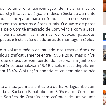
dendo volume e a aproximação de mais um verão
rda significativa de água em decorrência do aumento
ta se preparar para enfrentar os meses secos e
e centros urbanos e áreas rurais. O quadro de perda
na pelo Comitê Integrado de Convivência com a Seca.
stas permanecem as mesmas de épocas passadas:
 poços e instalação de adutoras de montagem rápida.
ue o volume médio acumulado nos reservatórios do
lou significativamente entre 1995 e 2016, mas o nível
11 que os açudes vêm perdendo reserva. Em junho de
rvatórios acumulavam 19,4% e seis meses depois, em
 em 13,4%. A situação poderia estar bem pior se não
ta a situação mais crítica é a do Baixo Jaguaribe com
da, a Bacia do Banabuiú com 3,0% e a do Curu com
os Sertões de Crateús com acúmulo de um volume