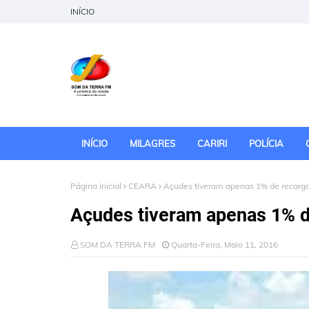
INÍCIO
INÍCIO
MILAGRES
CARIRI
POLÍCIA
Página inicial
CEARÁ
Açudes tiveram apenas 1% de recarg
Açudes tiveram apenas 1% d
SOM DA TERRA FM
Quarta-Feira, Maio 11, 2016