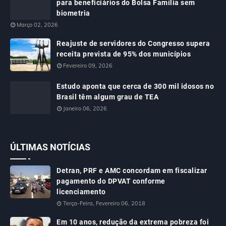
para beneficiários do Bolsa Família sem
biometria
Março 02, 2026
Reajuste de servidores do Congresso supera
receita prevista de 95% dos municípios
Fevereiro 09, 2026
Estudo aponta que cerca de 300 mil idosos no
Brasil têm algum grau de TEA
Janeiro 06, 2026
ÚLTIMAS NOTÍCIAS
Detran, PRF e AMC concordam em fiscalizar
pagamento do DPVAT conforme
licenciamento
Terça-Feira, Fevereiro 06, 2018
Em 10 anos, redução da extrema pobreza foi