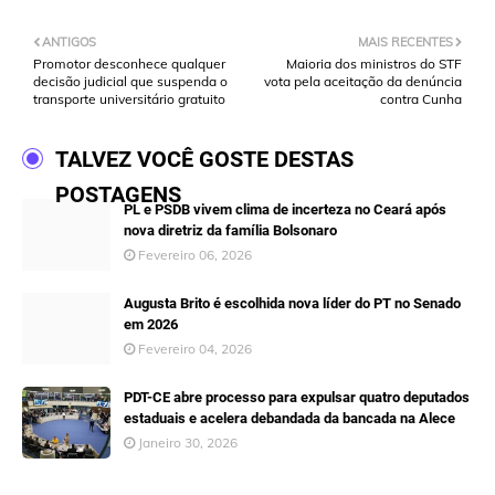
ANTIGOS
MAIS RECENTES
Promotor desconhece qualquer
Maioria dos ministros do STF
decisão judicial que suspenda o
vota pela aceitação da denúncia
transporte universitário gratuito
contra Cunha
TALVEZ VOCÊ GOSTE DESTAS
POSTAGENS
PL e PSDB vivem clima de incerteza no Ceará após
nova diretriz da família Bolsonaro
Fevereiro 06, 2026
Augusta Brito é escolhida nova líder do PT no Senado
em 2026
Fevereiro 04, 2026
PDT-CE abre processo para expulsar quatro deputados
estaduais e acelera debandada da bancada na Alece
Janeiro 30, 2026