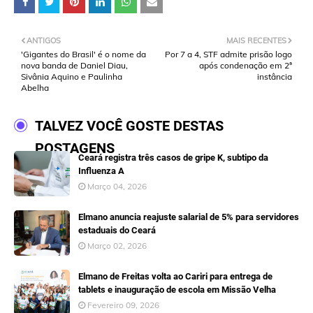
ANTIGOS
MAIS RECENTES
'Gigantes do Brasil' é o nome da
Por 7 a 4, STF admite prisão logo
nova banda de Daniel Diau,
após condenação em 2ª
Sivânia Aquino e Paulinha
instância
Abelha
TALVEZ VOCÊ GOSTE DESTAS
POSTAGENS
Ceará registra três casos de gripe K, subtipo da
Influenza A
Março 04, 2026
Elmano anuncia reajuste salarial de 5% para servidores
estaduais do Ceará
Março 02, 2026
Elmano de Freitas volta ao Cariri para entrega de
tablets e inauguração de escola em Missão Velha
Fevereiro 09, 2026