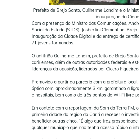
Prefeito de Brejo Santo, Guilherme Landim e o Minis
inauguração da Cidade
Com a presença do Ministro das Comunicações, André
Social do Estado (STDS), Josbertini Clementino, Brejo
Inauguração da Cidade Digital e da entrega de certif
71 jovens formandos.
O anfitrião Guilherme Landim, prefeito de Brejo Sant
caririenses, além de outras autoridades federais e es
lideranças da oposição, liderados por Cícero Figueired
Promovido a partir da parceria com a prefeitura local, o
óptica com, aproximadamente 3 km, garantindo a ligaç
e hospitais, bem como de três pontos de Wi-Fi livre p
Em contato com a reportagem da Som da Terra FM, o M
primeira cidade da região do Cariri a receber o inves
beneficiar outras cinco. “É algo que traz prosperidad
qualquer município que não tenha acesso rápido a int