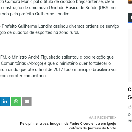
a Câmara Municipal o título de cidadão brejosantense, além
 a construção de uma nova Unidade Básica de Saúde (UBS) na
rado pelo prefeito Guilherme Landim.
o Prefeito Guilherme Landim assinou diversas ordens de serviço
ação de quadras de esportes na zona rural.
M, o Ministro André Figueiredo salientou a boa relação que
omunitárias (Abraço) e que o ministério quer fortalecer o
ou ainda que até o final de 2017 todo município brasileiro vai
com caráter comunitária.
Ú
C
5
O 
MAIS RECENTES
ap
Pela primeira vez, imagem de Padre Cícero entra em igreja
católica de Juazeiro do Norte