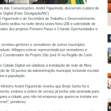
tro das Comunicações, André Figueiredo, descerram a placa de
 Digital (Foto: Divulgação/MC)
 Figueiredo e do Secretário do Trabalho e Desenvolvimento
 Santo sediou na noite desta sexta-feira (29) a solenidade de
icados dos projetos Primeiro Passo e Criando Oportunidades a
o, recebeu gestores e vereadores de outros municípios
taduais. Milagres esteve representada por vereadores e
o, Coordenador do Projeto São José III na Região do Cariri.
 Cidade Digital vai viabilizar a instalação de rede de fibra
ão de 10 pontos da administração municipal, incluindo escolas
ara a população.
inistro André Figueiredo revelou que Brejo Santo foi a
timento, embora a ordem de serviço já tenha sido assinada para
e para a cidade, pois não há empresa que queira se instalar em
ernet”, ponderou.