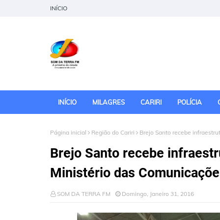
INÍCIO
INÍCIO
MILAGRES
CARIRI
POLÍCIA
Página inicial
Região do Cariri
Brejo Santo recebe infraestru
Brejo Santo recebe infraestr
Ministério das Comunicaçõe
SOM DA TERRA FM
Domingo, Janeiro 31, 2016