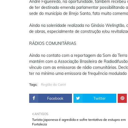
André Figueiredo, na oportunidade, também recebeu d
de ter destinado emenda parlamentar possibilitando
sede do município de Brejo Santo, fato muito comemo
Ainda na solenidade realizada no Ginásio Welingtão, 
de obras, especialmente de construção e/ou revitaliz
RÁDIOS COMUNITÁRIAS
Ainda no contato com a reportagem da Som da Terra F
mantém com a Associação Brasileira de Radiodifusão C
vínculo com as emissoras de rádio comunitárias. Declar
ter no mínimo uma emissora de frequência modulada 
Tags:
Região do Cariri
Facebook
Twitter
ANTIGOS
Turista japonesa é agredida e sofre tentativa de estupro em
Fortaleza