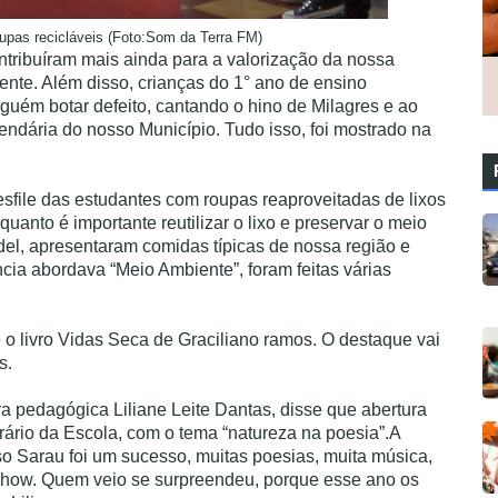
upas recicláveis (Foto:Som da Terra FM)
ntribuíram mais ainda para a valorização da nossa
ente. Além disso, crianças do 1° ano de ensino
guém botar defeito, cantando o hino de Milagres e ao
dária do nosso Município. Tudo isso, foi mostrado na
file das estudantes com roupas reaproveitadas de lixos
quanto é importante reutilizar o lixo e preservar o meio
rdel, apresentaram comidas típicas de nossa região e
cia abordava “Meio Ambiente”, foram feitas várias
 o livro Vidas Seca de Graciliano ramos. O destaque vai
s.
a pedagógica Liliane Leite Dantas, disse que abertura
rário da Escola, com o tema “natureza na poesia”.A
so Sarau foi um sucesso, muitas poesias, muita música,
m show. Quem veio se surpreendeu, porque esse ano os