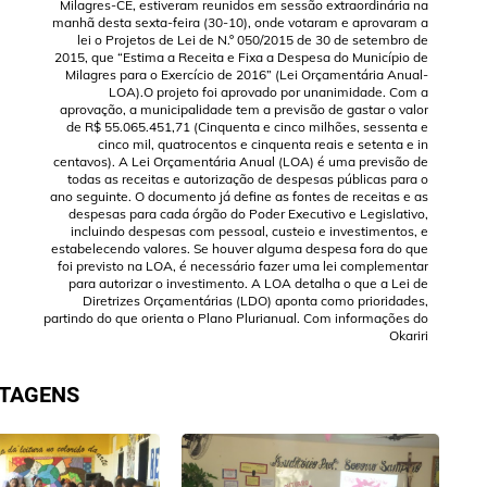
Milagres-CE, estiveram reunidos em sessão extraordinária na
manhã desta sexta-feira (30-10), onde votaram e aprovaram a
lei o Projetos de Lei de N.º 050/2015 de 30 de setembro de
2015, que “Estima a Receita e Fixa a Despesa do Município de
Milagres para o Exercício de 2016” (Lei Orçamentária Anual-
LOA).O projeto foi aprovado por unanimidade. Com a
aprovação, a municipalidade tem a previsão de gastar o valor
de R$ 55.065.451,71 (Cinquenta e cinco milhões, sessenta e
cinco mil, quatrocentos e cinquenta reais e setenta e in
centavos). A Lei Orçamentária Anual (LOA) é uma previsão de
todas as receitas e autorização de despesas públicas para o
ano seguinte. O documento já define as fontes de receitas e as
despesas para cada órgão do Poder Executivo e Legislativo,
incluindo despesas com pessoal, custeio e investimentos, e
estabelecendo valores. Se houver alguma despesa fora do que
foi previsto na LOA, é necessário fazer uma lei complementar
para autorizar o investimento. A LOA detalha o que a Lei de
Diretrizes Orçamentárias (LDO) aponta como prioridades,
partindo do que orienta o Plano Plurianual. Com informações do
Okariri
STAGENS