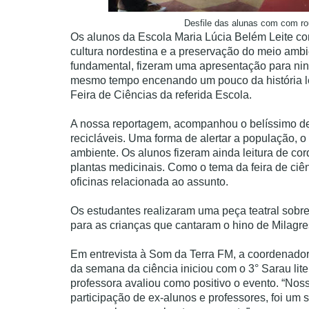
Desfile das alunas com com ro
Os alunos da Escola Maria Lúcia Belém Leite co
cultura nordestina e a preservação do meio ambi
fundamental, fizeram uma apresentação para nin
mesmo tempo encenando um pouco da história len
Feira de Ciências da referida Escola.
A nossa reportagem, acompanhou o belíssimo des
recicláveis. Uma forma de alertar a população, o 
ambiente. Os alunos fizeram ainda leitura de co
plantas medicinais. Como o tema da feira de ciên
oficinas relacionada ao assunto.
Os estudantes realizaram uma peça teatral sobre
para as crianças que cantaram o hino de Milagre
Em entrevista à Som da Terra FM, a coordenador
da semana da ciência iniciou com o 3° Sarau lite
professora avaliou como positivo o evento. “Nos
participação de ex-alunos e professores, foi u