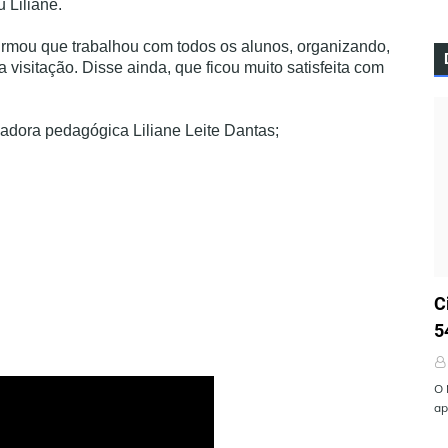
 Liliane.
afirmou que trabalhou com todos os alunos, organizando,
 visitação. Disse ainda, que ficou muito satisfeita com
dora pedagógica Liliane Leite Dantas;
Ú
C
5
O 
ap