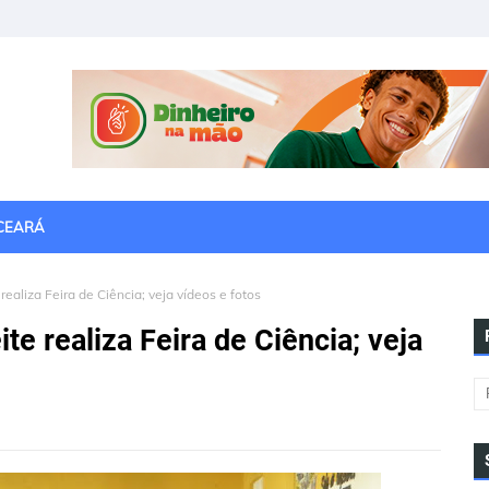
CEARÁ
ealiza Feira de Ciência; veja vídeos e fotos
te realiza Feira de Ciência; veja